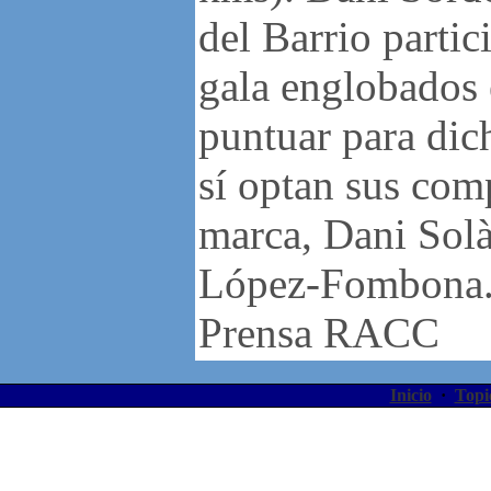
del Barrio partic
gala englobados 
puntuar para dic
sí optan sus com
marca, Dani Solà
López-Fombona
Prensa RACC
Inicio
·
Topi