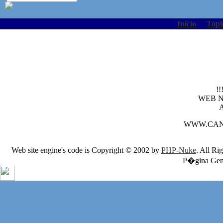
Inicio
·
Topi
!
WEB 
WWW.CAN
Web site engine's code is Copyright © 2002 by
PHP-Nuke
. All Ri
P�gina Gene