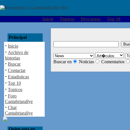
Inicio
·
Topicos
·
Descargas
·
Top 10
Principal
·
Inicio
·
Archivo de
historias
Buscar en
Noticias
Comentarios
·
Buscar
·
Contactar
·
Estadisticas
·
Top 10
·
Topicos
·
Foro
Cantabriarallye
·
Chat
Cantabriarallye
Quien esta en