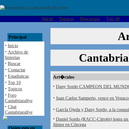
Inicio
·
Topicos
·
Descargas
·
Top 10
Ar
Principal
·
Inicio
·
Archivo de
Cantabria
historias
·
Buscar
·
Contactar
·
Estadisticas
Art�culos
·
Top 10
·
Dany Sordo CAMPEON DEL MUNDO 
·
Topicos
·
Foro
·
Juan Carlos Samperio, vence en Vegaco
Cantabriarallye
·
Chat
·
García Ojeda y Dany Sordo, a la conqui
Cantabriarallye
·
Daniel Sordo (RACC-Citroën) logra un 
Júnior en Córcega
Quien esta en