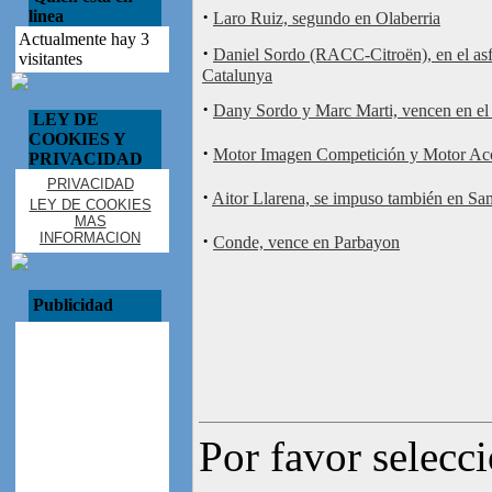
·
linea
Laro Ruiz, segundo en Olaberria
Actualmente hay 3
·
Daniel Sordo (RACC-Citroën), en el asf
visitantes
Catalunya
·
Dany Sordo y Marc Marti, vencen en el 
LEY DE
COOKIES Y
·
Motor Imagen Competición y Motor Acci
PRIVACIDAD
PRIVACIDAD
·
Aitor Llarena, se impuso también en S
LEY DE COOKIES
MAS
INFORMACION
·
Conde, vence en Parbayon
Publicidad
Por favor selecc