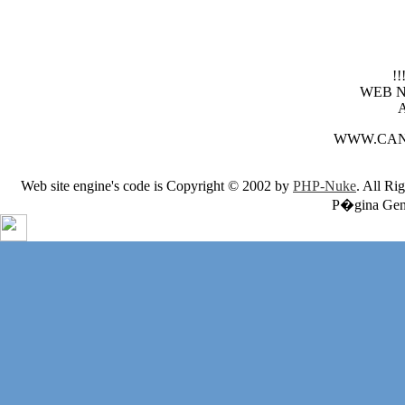
!
WEB 
WWW.CAN
Web site engine's code is Copyright © 2002 by
PHP-Nuke
. All Ri
P�gina Gene