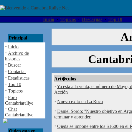
Inicio
·
Topicos
·
Descargas
·
Top 10
Ar
Principal
·
Inicio
·
Archivo de
Cantabri
historias
·
Buscar
·
Contactar
·
Estadisticas
Art�culos
·
Top 10
·
Ya esta a la venta, el número de Mayo, 
·
Topicos
Acción
·
Foro
·
Nuevo exito en La Roca
Cantabriarallye
·
Chat
·
Daniel Sordo: ''Nuestro objetivo en Arg
Cantabriarallye
terminar y aprender.
·
Ojeda se impone entre los S1600 en el 
Quien esta en