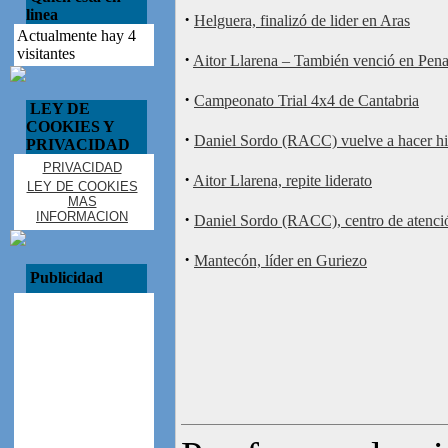
linea
·
Helguera, finalizó de lider en Aras
Actualmente hay 4
visitantes
·
Aitor Llarena – También venció en Pen
·
Campeonato Trial 4x4 de Cantabria
LEY DE
COOKIES Y
·
Daniel Sordo (RACC) vuelve a hacer hi
PRIVACIDAD
PRIVACIDAD
·
Aitor Llarena, repite liderato
LEY DE COOKIES
MAS
INFORMACION
·
Daniel Sordo (RACC), centro de atenci
·
Mantecón, líder en Guriezo
Publicidad