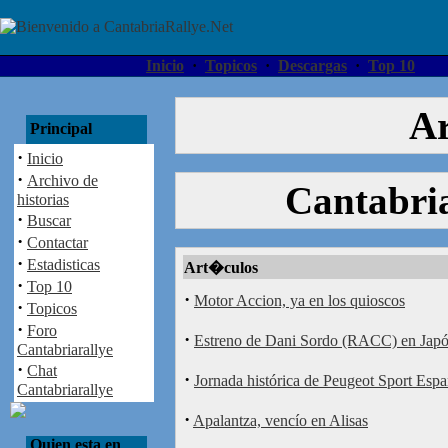
Inicio
·
Topicos
·
Descargas
·
Top 10
Ar
Principal
·
Inicio
·
Archivo de
Cantabria
historias
·
Buscar
·
Contactar
·
Estadisticas
Art�culos
·
Top 10
·
Motor Accion, ya en los quioscos
·
Topicos
·
Foro
·
Estreno de Dani Sordo (RACC) en Jap
Cantabriarallye
·
Chat
·
Jornada histórica de Peugeot Sport Esp
Cantabriarallye
·
Apalantza, vencío en Alisas
Quien esta en