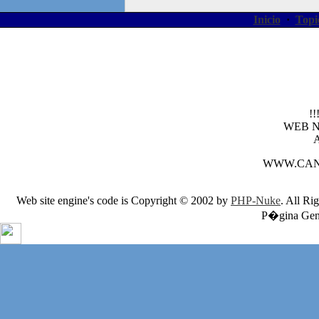
Inicio
·
Topi
!
WEB 
WWW.CAN
Web site engine's code is Copyright © 2002 by
PHP-Nuke
. All Ri
P�gina Gene