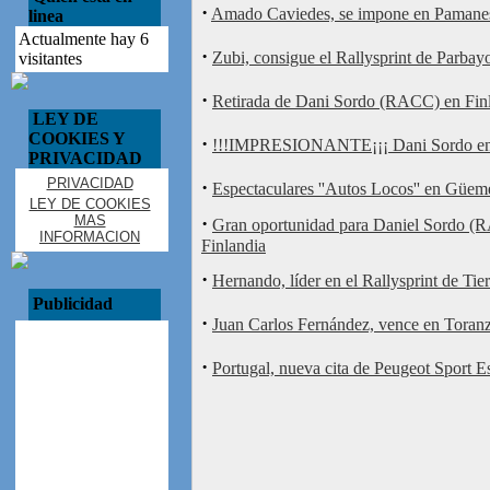
·
Amado Caviedes, se impone en Pamane
linea
Actualmente hay 6
·
Zubi, consigue el Rallysprint de Parbay
visitantes
·
Retirada de Dani Sordo (RACC) en Fin
LEY DE
COOKIES Y
·
!!!IMPRESIONANTE¡¡¡ Dani Sordo en
PRIVACIDAD
PRIVACIDAD
·
Espectaculares ''Autos Locos'' en Güem
LEY DE COOKIES
MAS
·
Gran oportunidad para Daniel Sordo (
INFORMACION
Finlandia
·
Hernando, líder en el Rallysprint de Tie
Publicidad
·
Juan Carlos Fernández, vence en Toran
·
Portugal, nueva cita de Peugeot Sport 